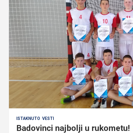
ISTAKNUTO
VESTI
Badovinci najbolji u rukometu!