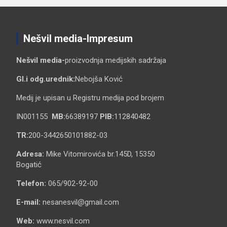
Nešvil media-Impresum
Nešvil media-
proizvodnja medijskih sadržaja
Gl.i odg.urednik:
Nebojša Ković
Medij je upisan u Registru medija pod brojem
IN001155
MB:
66389197
PIB:
112840482
TR:
200-3442650101882-03
Adresa:
Mike Vitomirovića br.145D, 15350
Bogatić
Telefon:
065/902-92-00
E-mail:
nesanesvil@gmail.com
Web:
www.nesvil.com