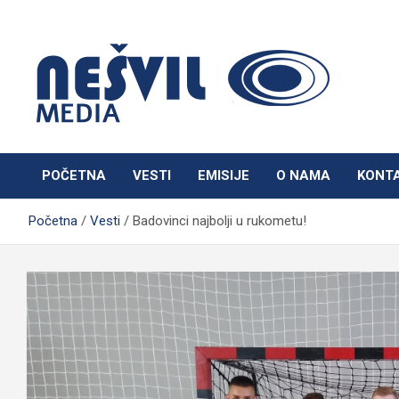
Skip
to
content
Nešvil Media Bogatić
POČETNA
VESTI
EMISIJE
O NAMA
KONT
Početna
Vesti
Badovinci najbolji u rukometu!