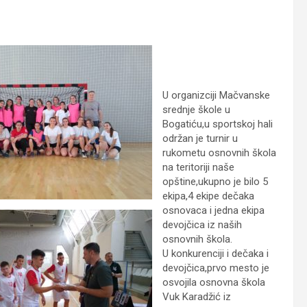
U organizciji Mačvanske
srednje škole u
Bogatiću,u sportskoj hali
održan je turnir u
rukometu osnovnih škola
na teritoriji naše
opštine,ukupno je bilo 5
ekipa,4 ekipe dečaka
osnovaca i jedna ekipa
devojčica iz naših
osnovnih škola.
U konkurenciji i dečaka i
devojčica,prvo mesto je
osvojila osnovna škola
Vuk Karadžić iz