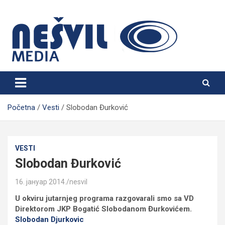
Skip
to
content
Nešvil Media Bogatić
Početna
Vesti
Slobodan Đurković
VESTI
Slobodan Đurković
16. јануар 2014.
nesvil
U okviru jutarnjeg programa razgovarali smo sa VD
Direktorom JKP Bogatić Slobodanom Đurkovićem.
Slobodan Djurkovic