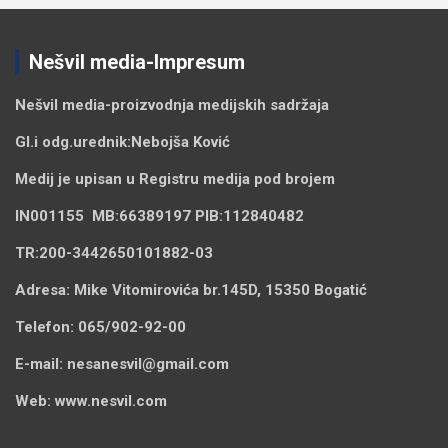
Nešvil media-Impresum
Nešvil media-
proizvodnja medijskih sadržaja
Gl.i odg.urednik:
Nebojša Ković
Medij je upisan u Registru medija pod brojem
IN001155
MB:
66389197
PIB:
112840482
TR:
200-3442650101882-03
Adresa:
Mike Vitomirovića br.145D, 15350 Bogatić
Telefon:
065/902-92-00
E-mail:
nesanesvil@gmail.com
Web:
www.nesvil.com