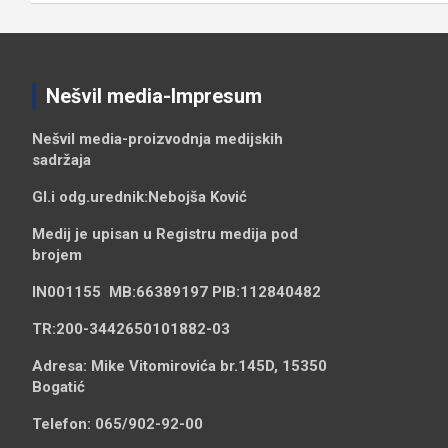
Nešvil media-Impresum
Nešvil media-
proizvodnja medijskih
sadržaja
Gl.i odg.urednik:
Nebojša Ković
Medij je upisan u Registru medija pod
brojem
IN001155
MB:
66389197
PIB:
112840482
TR:
200-3442650101882-03
Adresa:
Mike Vitomirovića br.145D, 15350
Bogatić
Telefon:
065/902-92-00