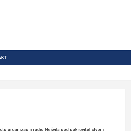
AKT
d.u organizaciji radio Nešvila pod pokroviteljstvom