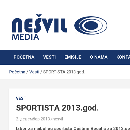
Skip
to
content
Nešvil Media Bogatić
POČETNA
VESTI
EMISIJE
O NAMA
KONT
Početna
Vesti
SPORTISTA 2013.god.
VESTI
SPORTISTA 2013.god.
2. децембар 2013.
nesvil
Izbor za najboljeg sportistu Opštine Bogatić za 2013.go