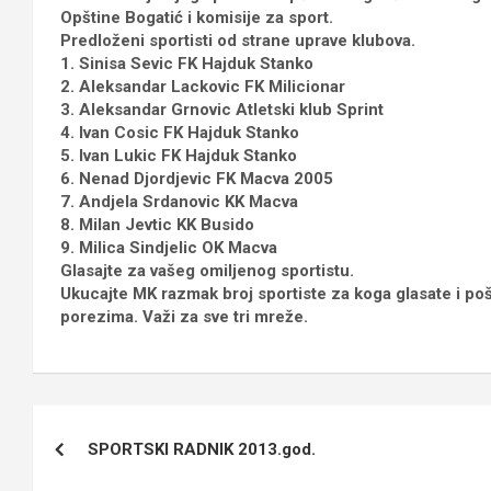
Opštine Bogatić i komisije za sport.
Predloženi sportisti od strane uprave klubova.
1. Sinisa Sevic FK Hajduk Stanko
2. Aleksandar Lackovic FK Milicionar
3. Aleksandar Grnovic Atletski klub Sprint
4. Ivan Cosic FK Hajduk Stanko
5. Ivan Lukic FK Hajduk Stanko
6. Nenad Djordjevic FK Macva 2005
7. Andjela Srdanovic KK Macva
8. Milan Jevtic KK Busido
9. Milica Sindjelic OK Macva
Glasajte za vašeg omiljenog sportistu.
Ukucajte MK razmak broj sportiste za koga glasate i po
porezima. Važi za sve tri mreže.
Кретање
SPORTSKI RADNIK 2013.god.
чланка