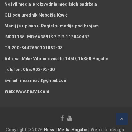
Nešvil media-
proizvodnja medijskih sadržaja
Gl.i odg.urednik:
Nebojša Ković
Medij je upisan u Registru medija pod brojem
IN001155
MB:
66389197
PIB:
112840482
TR:
200-3442650101882-03
Adresa:
Mike Vitomirovića br.145D, 15350 Bogatić
Telefon:
065/902-92-00
E-mail:
nesanesvil@gmail.com
Web:
www.nesvil.com
Copyright © 2026
Nešvil Media Bogatić
| Web site design