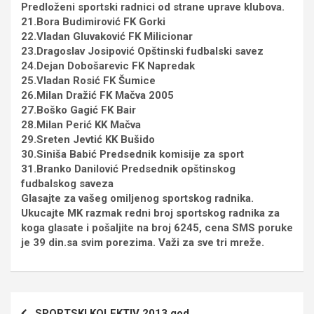
Predloženi sportski radnici od strane uprave klubova.
21.Bora Budimirović FK Gorki
22.Vladan Gluvaković FK Milicionar
23.Dragoslav Josipović Opštinski fudbalski savez
24.Dejan Dobošarevic FK Napredak
25.Vladan Rosić FK Šumice
26.Milan Dražić FK Mačva 2005
27.Boško Gagić FK Bair
28.Milan Perić KK Mačva
29.Sreten Jevtić KK Bušido
30.Siniša Babić Predsednik komisije za sport
31.Branko Danilović Predsednik opštinskog
fudbalskog saveza
Glasajte za vašeg omiljenog sportskog radnika.
Ukucajte MK razmak redni broj sportskog radnika za
koga glasate i pošaljite na broj 6245, cena SMS poruke
je 39 din.sa svim porezima. Važi za sve tri mreže.
Кретање
SPORTSKI KOLEKTIV 2013.god.