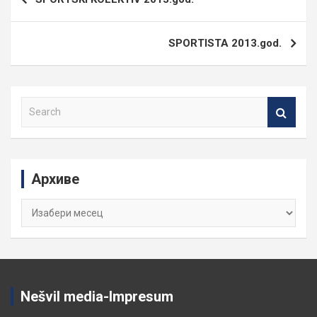
чланка
SPORTISTA 2013.god.
S
e
a
r
c
Архиве
h
Архиве
Nešvil media-Impresum