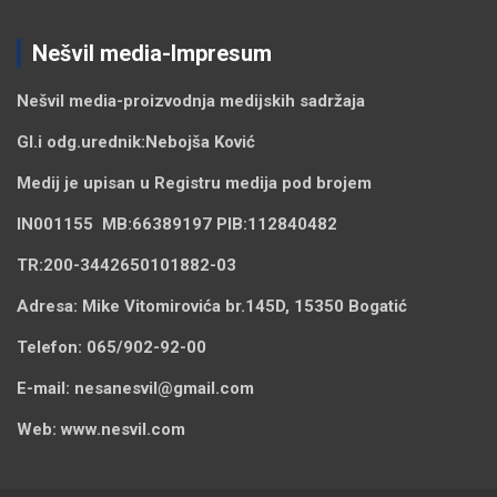
Nešvil media-Impresum
Nešvil media-
proizvodnja medijskih sadržaja
Gl.i odg.urednik:
Nebojša Ković
Medij je upisan u Registru medija pod brojem
IN001155
MB:
66389197
PIB:
112840482
TR:
200-3442650101882-03
Adresa:
Mike Vitomirovića br.145D, 15350 Bogatić
Telefon:
065/902-92-00
E-mail:
nesanesvil@gmail.com
Web:
www.nesvil.com