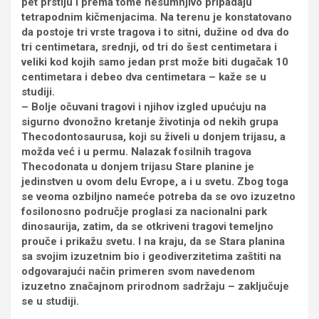
pet prstiju i prema tome nesumnjivo pripadaju
tetrapodnim kičmenjacima. Na terenu je konstatovano
da postoje tri vrste tragova i to sitni, dužine od dva do
tri centimetara, srednji, od tri do šest centimetara i
veliki kod kojih samo jedan prst može biti dugačak 10
centimetara i debeo dva centimetara – kaže se u
studiji.
– Bolje očuvani tragovi i njihov izgled upućuju na
sigurno dvonožno kretanje životinja od nekih grupa
Thecodontosaurusa, koji su živeli u donjem trijasu, a
možda već i u permu. Nalazak fosilnih tragova
Thecodonata u donjem trijasu Stare planine je
jedinstven u ovom delu Evrope, a i u svetu. Zbog toga
se veoma ozbiljno nameće potreba da se ovo izuzetno
fosilonosno područje proglasi za nacionalni park
dinosaurija, zatim, da se otkriveni tragovi temeljno
prouče i prikažu svetu. I na kraju, da se Stara planina
sa svojim izuzetnim bio i geodiverzitetima zaštiti na
odgovarajući način primeren svom navedenom
izuzetno značajnom prirodnom sadržaju – zaključuje
se u studiji.