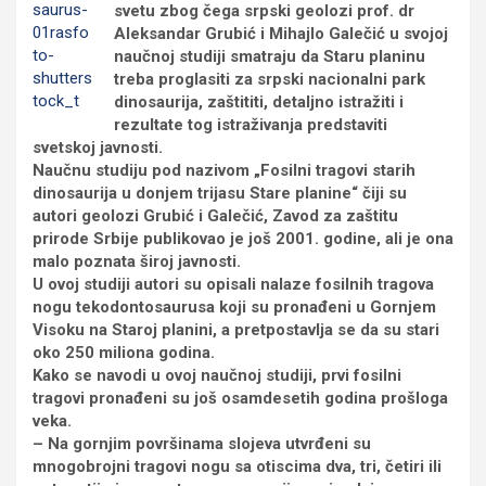
svetu zbog čega srpski geolozi prof. dr
Aleksandar Grubić i Mihajlo Galečić u svojoj
naučnoj studiji smatraju da Staru planinu
treba proglasiti za srpski nacionalni park
dinosaurija, zaštititi, detaljno istražiti i
rezultate tog istraživanja predstaviti
svetskoj javnosti.
Naučnu studiju pod nazivom „Fosilni tragovi starih
dinosaurija u donjem trijasu Stare planine“ čiji su
autori geolozi Grubić i Galečić, Zavod za zaštitu
prirode Srbije publikovao je još 2001. godine, ali je ona
malo poznata široj javnosti.
U ovoj studiji autori su opisali nalaze fosilnih tragova
nogu tekodontosaurusa koji su pronađeni u Gornjem
Visoku na Staroj planini, a pretpostavlja se da su stari
oko 250 miliona godina.
Kako se navodi u ovoj naučnoj studiji, prvi fosilni
tragovi pronađeni su još osamdesetih godina prošloga
veka.
– Na gornjim površinama slojeva utvrđeni su
mnogobrojni tragovi nogu sa otiscima dva, tri, četiri ili