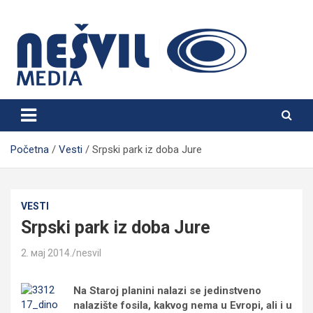
Skip
to
content
Nešvil Media Bogatić
Početna
Vesti
Srpski park iz doba Jure
VESTI
Srpski park iz doba Jure
2. мај 2014.
nesvil
Na Staroj planini nalazi se jedinstveno
nalazište fosila, kakvog nema u Evropi, ali i u