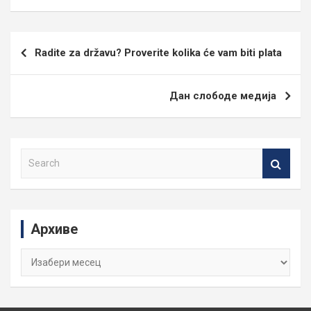
Кретање
Radite za državu? Proverite kolika će vam biti plata
чланка
Дан слободе медија
S
e
a
r
c
Архиве
h
Архиве