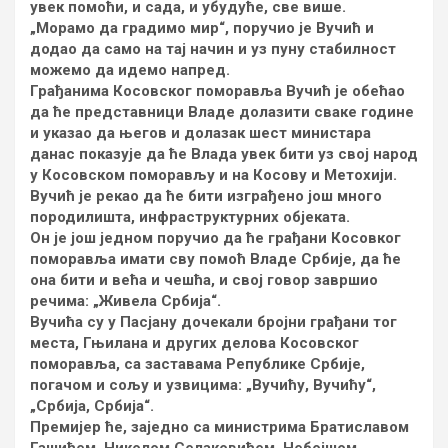
увек помоћи, и сада, и убудуће, све више.
„Морамо да градимо мир“, поручио је Вучић и
додао да само на тај начин и уз пуну стабилност
можемо да идемо напред.
Грађанима Косовског поморавља Вучић је обећао
да ће представници Владе долазити сваке године
и указао да његов и долазак шест министара
данас показује да ће Влада увек бити уз свој народ
у Косовском поморављу и на Косову и Метохији.
Вучић је рекао да ће бити изграђено још много
породилишта, инфраструктурних објеката.
Он је још једном поручио да ће грађани Косовког
поморавља имати сву помоћ Владе Србије, да ће
она бити и већа и чешћа, и свој говор завршио
речима: „Живела Србија“.
Вучића су у Пасјану дочекали бројни грађани тог
места, Гњилана и других делова Косовског
поморавља, са заставама Републике Србије,
погачом и сољу и узвицима: „Вучићу, Вучићу“,
„Србија, Србија“.
Премијер ће, заједно са министрима Братиславом