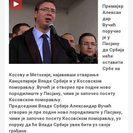
Премијер
Алексан
дар
Вучић
поручио
је у
Пасјану
да Србија
неће
оставити
Србе на
Косову и Метохији, најавивши отварање
Канцеларије Владе Србије и у Косовском
поморављу. Вучић је отворио пре подне ново
породилиште у Пасјану, чиме је започео посету
Косовском поморављу.
Председник Владе Србије Александар Вучић
отворио је пре подне ново породилиште у Пасјану,
чиме је започео посету Косовском поморављу, уз
поруку да ће Влада Србије увек бити уз своје
грађане.