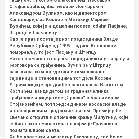
Гашићем, Николом Селаковићем, Небојшом
Стефановићем, Златибором Лончаром и
Александром Вулином, као и директором
Канцеларије за Косово и Метохију Марком
Ђурићем, који је и домаћин посете, обићи Пасјане,
Штрпце и Грачаницу.
Ово је прва посета једног председника Владе
Републике Србије од 1999. године Косовском
поморављу, то јест Пасјану и Штрпцу.
Након свечаног отварања породилишта у Пасјану и
разговора са грађанима, Вучић ће у Штрпцу
разговарати са представницима локалне
заједнице и становницима тог дела Косова.
У Грачаници је предвиђен састанак са Владетом
Костићем, кандидатом за градоначелника
Грађанске иницијативе „Српска“ и Бранимиром
Стојановићем, потпредседником косовске владе
и доскорашњим градоначелником. Премијер ће
свечано открити и споменик краљу Милутину, који
је био ктитор манастира по којем је Грачаница
позната широм света.
Он ће посетити и манастир Грачаницу, где ће се