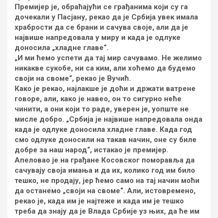
Премијер је, обраћајући се грађанима који су га
дочекали у Пасјану, рекао да је Србија увек имала
храбрости да се брани и сачува своје, али да је
највише напредовала у миру и када је одлуке
доносила „хладне главе“.
„И ми ћемо успети да тај мир сачувамо. Не желимо
никакве сукобе, ни са ким, али хоћемо да будемо
своји на своме“, рекао је Вучић.
Како је рекао, најлакше је доћи и држати ватрене
говоре, али, како је навео, он то сигурно неће
чинити, а они који то раде, уверен је, уопште не
мисле добро. „Србија је највише напредовала онда
када је одлуке доносила хладне главе. Када год
смо одлуке доносили на такав начин, оне су биле
добре за наш народ“, истакао је премијер.
Апеловао је на грађане Косовског поморавља да
сачувају своја имања и да их, колико год им било
тешко, не продају, јер ћемо само на тај начин моћи
да останемо „своји на своме“. Али, истовремено,
рекао је, када им је најтеже и када им је тешко
треба да знају да је Влада Србије уз њих, да ће им