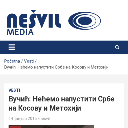
Skip
to
content
Nešvil Media Bogatić
Početna
Vesti
Вучић: Нећемо напустити Србе на Косову и Метохији
VESTI
Вучић: Нећемо напустити Србе
на Косову и Метохији
14. јануар 2015.
nesvil