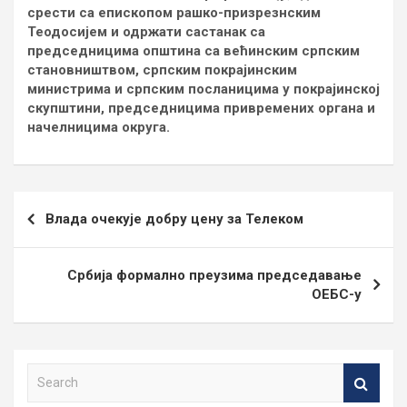
срести са епископом рашко-призрезнским
Теодосијем и одржати састанак са
председницима општина са већинским српским
становништвом, српским покрајинским
министрима и српским посланицима у покрајинској
скупштини, председницима привремених органа и
начелницима округа.
Кретање
Влада очекује добру цену за Телеком
чланка
Србија формално преузима председавање
ОЕБС-у
S
e