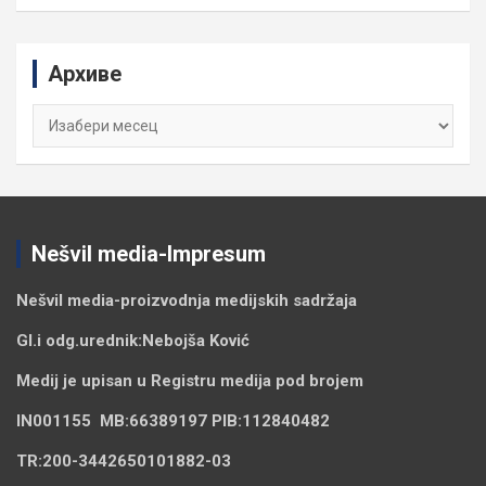
a
r
c
Архиве
h
Архиве
Nešvil media-Impresum
Nešvil media-
proizvodnja medijskih sadržaja
Gl.i odg.urednik:
Nebojša Ković
Medij je upisan u Registru medija pod brojem
IN001155
MB:
66389197
PIB:
112840482
TR:
200-3442650101882-03