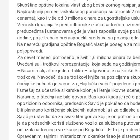
Skupštine opštine lokalnu vlast zbog besprizornog rasipanja
Najdrastičniji primeri raskalašnog ponašanja su utrošak 2 mi
cenama), kao i više od 3 miliona dinara za ugostiteljske uslu
Većinska koalicija je pred odbornike izašla sa trećom izmen
preduzećima i ustanovama gde je vlast zaposlila svoje poslu
godine, pa je trebalo preraspodeliti sredstva sa pozicija gde
Na nesreću gradjana opštine Bogatić vlast je posegla za mili
poljoprivredi.
Za devet meseci potrošeno je svih 1,6 miliona dinara za ben
Uvećani su i troškovi reprezentacije, koja sada na godišnje
– Nisam mali, ali ne jedem toliko – odgovorio je na kritike S
troškove. Navodeći da se troškovi knjiže na pozicijama skupš
čaršijske priče da je samo za „Hajdučko veče“ pojedeno i popi
i smešaj za učesnike slikarske kolonije i letnje likovne scene
Naravno, o štednji nije bilo govora. Baš kao i kada je reč o
opozicionih odbornika, predsednik Savić je pokušao da bude
biti planirano korišćenje službenih automobila i za odlaske 
Savić je ustvrdio da za svaki litar goriva koji je on potrošio 
je da predsednik koristi službeno vozilo za službena putovanja,
odlazak na trening i vozikanje po Bogatiću…. E, to je predsed
Opravdanim, tajnim i misterioznim okarakterisao je sistemat