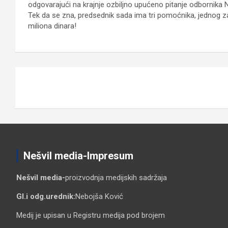
odgovarajući na krajnje ozbiljno upućeno pitanje odbornika
Tek da se zna, predsednik sada ima tri pomoćnika, jednog za
miliona dinara!
Кретање
чланка
Nešvil media-Impresum
Nešvil media-
proizvodnja medijskih sadržaja
Gl.i odg.urednik:
Nebojša Ković
Medij je upisan u Registru medija pod brojem