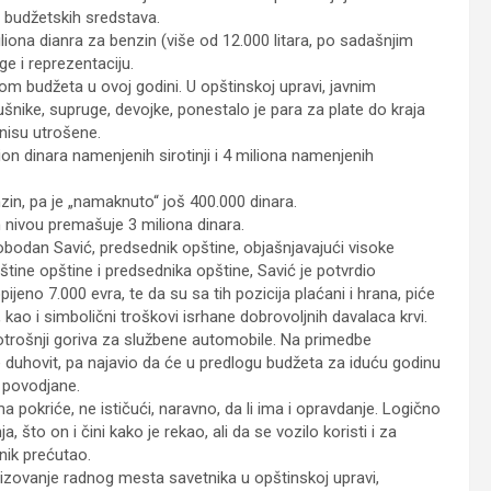
 budžetskih sredstava.
liona dianra za benzin (više od 12.000 litara, po sadašnjim
ge i reprezentaciju.
om budžeta u ovoj godini. U opštinskoj upravi, javnim
šnike, supruge, devojke, ponestalo je para za plate do kraja
 nisu utrošene.
on dinara namenjenih sirotinji i 4 miliona namenjenih
zin, pa je „namaknuto“ još 400.000 dinara.
m nivou premašuje 3 miliona dinara.
lobodan Savić, predsednik opštine, objašnjavajući visoke
tine opštine i predsednika opštine, Savić je potvrdio
jeno 7.000 evra, te da su sa tih pozicija plaćani i hrana, piće
, kao i simbolični troškovi isrhane dobrovoljnih davalaca krvi.
 potrošnji goriva za službene automobile. Na primedbe
 duhovit, pa najavio da će u predlogu budžeta za iduću godinu
u povodjane.
ima pokriće, ne ističući, naravno, da li ima i opravdanje. Logično
 što on i čini kako je rekao, ali da se vozilo koristi i za
nik prećutao.
izovanje radnog mesta savetnika u opštinskoj upravi,