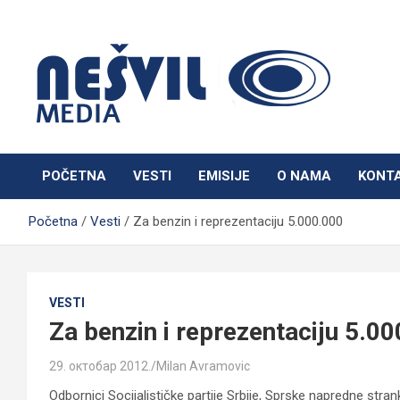
Skip
to
content
Nešvil Media Bogatić
POČETNA
VESTI
EMISIJE
O NAMA
KONT
Početna
Vesti
Za benzin i reprezentaciju 5.000.000
VESTI
Za benzin i reprezentaciju 5.0
29. октобар 2012.
Milan Avramovic
Odbornici Socijalističke partije Srbije, Sprske napredne strank