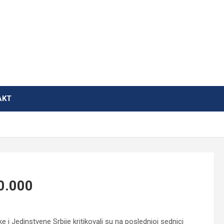
AKT
00.000
e i Jedinstvene Srbije kritikovali su na poslednjoj sednici