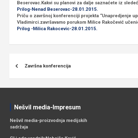
Beserovac.Kakvi su planovi za dalje saznaćete iz sledeć
Prilog-Nenad Beserovac-28.01.2015.
Priču o završnoj konferenciji projekta “Unapredjenje u
Vladimirci.završavamo porukom Milice Rakočević učeni
Prilog -Milica Rakocevic-28.01.2015.
Кретање
Završna konferencija
чланка
Nešvil media-Impresum
Nešvil media-
proizvodnja medijskih
sadržaja