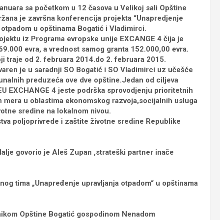
januara sa početkom u 12 časova u Velikoj sali Opštine
ržana je završna konferencija projekta “Unapredjenje
a otpadom u opštinama Bogatić i Vladimirci.
rojektu iz Programa evropske unije EXCANGE 4 čija je
69.000 evra, а vrednost samog granta 152.000,00 evra.
ji traje od 2. februara 2014.do 2. februara 2015.
varen je u saradnji SO Bogatić i SO Vladimirci uz učešće
unalnih preduzeća ove dve opštine.Jedan od ciljeva
U EXCHANGE 4 jeste podrška sprovodjenju prioritetnih
h mera u oblastima ekonomskog razvoja,socijalnih usluga
ivotne sredine na lokalnom nivou.
stva poljoprivrede i zaštite životne sredine Republike
i dalje govorio je Aleš Zupan ,strateški partner inače
jektnog tima „Unapređenje upravljanja otpadom“ u opštinama
ednikom Opštine Bogatić gospodinom Nenadom