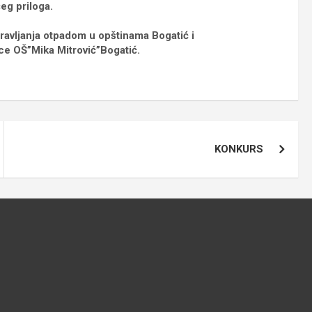
eg priloga.
pravljanja otpadom u opštinama Bogatić i
ce OŠ”Mika Mitrović”Bogatić.
KONKURS