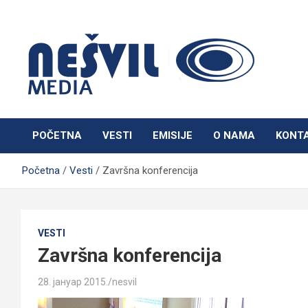
Skip
to
content
Nešvil Media Bogatić
POČETNA
VESTI
EMISIJE
O NAMA
KONT
Početna
Vesti
Završna konferencija
VESTI
Završna konferencija
28. јануар 2015.
nesvil