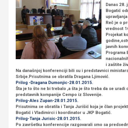
Danas 28. 
Bogatić od
upravljanj
Reč је о p
vrednost 1
Projekat ko
godine,ost
javnih kom
Programa E
nacionalni
i zaštite ž
Na današnjoj konferenciji bili su i predstavnici ministar
Srbije.Prisutnima se obratila Dragana Ljimović.
Prilog -Dragana Dumonjic-28.01.2015.
Šta je to što ne bi trebalo ,a šta je što treba da se urad
predstavnik kompanije Cempo iz Slovenije.
Prilog-Ales Zupan-28.01.2015.
Prisutnima se obratila i Tanja Jurišić koja je član pro
Bogatić i Vladimirci i koordinator u JKP Bogatić.
Prilog-Tanja Jurisic-28.01.2015.
Po završetku konferencije razgovarali smo sa preds