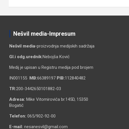
чланка
Nešvil media-Impresum
Nešvil media-
proizvodnja medijskih sadržaja
Gl.i odg.urednik:
Nebojša Ković
Medij je upisan u Registru medija pod brojem
IN001155
MB:
66389197
PIB:
112840482
TR:
200-3442650101882-03
Adresa:
Mike Vitomirovića br.145D, 15350
Bogatić
Telefon:
065/902-92-00
E-mail:
nesanesvil@gmail.com