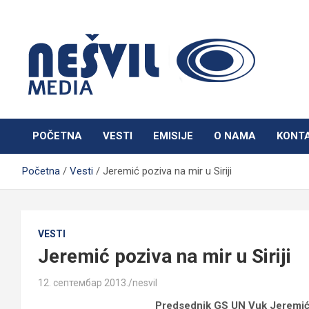
Skip
to
content
Nešvil Media Bogatić
POČETNA
VESTI
EMISIJE
O NAMA
KONT
Početna
Vesti
Jeremić poziva na mir u Siriji
VESTI
Jeremić poziva na mir u Siriji
12. септембар 2013.
nesvil
Predsednik GS UN Vuk Jeremić 