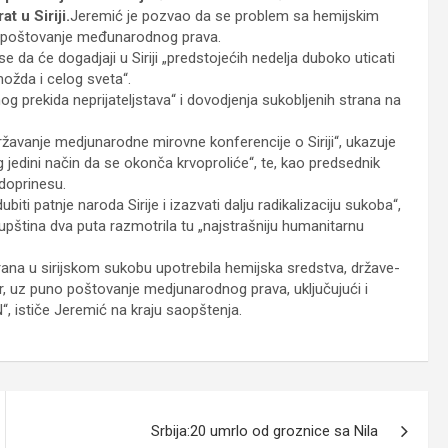
t u Siriji.
Jeremić je pozvao da se problem sa hemijskim
o poštovanje međunarodnog prava.
 da će dogadjaji u Siriji „predstojećih nedelja duboko uticati
ožda i celog sveta“.
nog prekida neprijateljstava“ i dovodjenja sukobljenih strana na
državanje medjunarodne mirovne konferencije o Siriji“, ukazuje
g jedini način da se okonča krvoproliće“, te, kao predsednik
doprinesu.
ti patnje naroda Sirije i izazvati dalju radikalizaciju sukoba“,
pština dva puta razmotrila tu „najstrašniju humanitarnu
rana u sirijskom sukobu upotrebila hemijska sredstva, države-
or, uz puno poštovanje medjunarodnog prava, uključujući i
, ističe Jeremić na kraju saopštenja.
Srbija:20 umrlo od groznice sa Nila