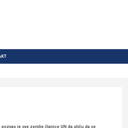
AKT
pozvao je sve zemlje članice UN da utiču da se