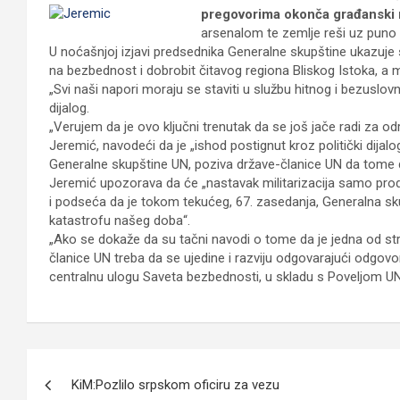
pregovorima okonča građanski ra
arsenalom te zemlje reši uz pun
U noćašnjoj izjavi predsednika Generalne skupštine ukazuje se
na bezbednost i dobrobit čitavog regiona Bliskog Istoka, a m
„Svi naši napori moraju se staviti u službu hitnog i bezuslov
dijalog.
„Verujem da je ovo ključni trenutak da se još jače radi za o
Jeremić, navodeći da je „ishod postignut kroz politički dijalo
Generalne skupštine UN, poziva države-članice UN da tome 
Jeremić upozorava da će „nastavak militarizacija samo produbi
i podseća da je tokom tekućeg, 67. zasedanja, Generalna sku
katastrofu našeg doba“.
„Ako se dokaže da su tačni navodi o tome da je jedna od st
članice UN treba da se ujedine i razviju odgovarajući odgov
centralnu ulogu Saveta bezbednosti, u skladu s Poveljom UN“
Кретање
KiM:Pozlilo srpskom oficiru za vezu