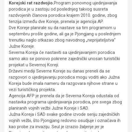
Korejski rat razdvojio.
Program ponovnog ujedinjavanja
porodica je u zastoju od poslednjeg takvog susreta
razdvojenih članova porodica krajem 2010. godine, zbog
tenzija između dve Koreje, prenela je agencija AP.
Dve Koreje planirale su da nastave sa tim programom u
septembru prošle godine, ali ga je Pjongjang u poslednjem
trenutku naglo otkazao zbog navodnog „neprijateljstva“
Južne Koreje.
Severna Koreja će nastaviti sa ujedinjavanjem porodica
samo ako se ponovo pokrene zajednički unosan turistički
projekat u Severnoj Koreji.
Državni mediji Severne Koreje su danas preneli da se
razgovori o ujedinjavanju porodica mogu voditi ako Južna
Koreja bude imala nameru da razgovara njihove strane u
vezi turističkog projekta.
Agencija AFP je prenela da je Severna Koreja odustala od
nastavka programa ujedinjavanja porodica, pre svega zbog
planiranih vojnih vežbi Južne Koreje i SAD.
Južna Koreja i SAD svake godine izvode seriju zajedničkih
vojnih vežbi, što Pjongjang redovno osudjuje i označava ih
kao probe za invaziju. Seul je izrazio žaljenje jer je