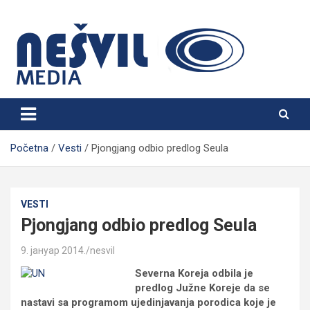
Skip
to
content
Nešvil Media Bogatić
Početna
Vesti
Pjongjang odbio predlog Seula
VESTI
Pjongjang odbio predlog Seula
9. јануар 2014.
nesvil
Severna Koreja odbila je
predlog Južne Koreje da se
nastavi sa programom ujedinjavanja porodica koje je