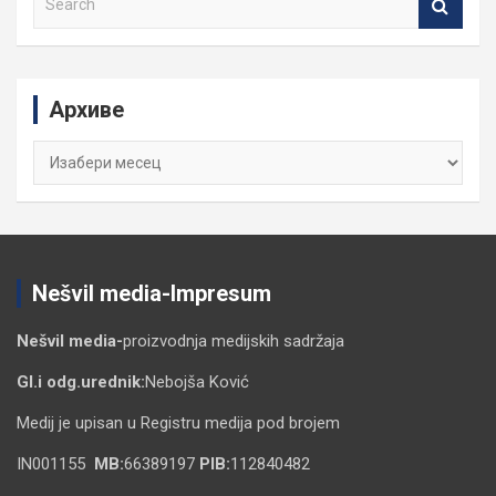
e
a
r
c
Архиве
h
Архиве
Nešvil media-Impresum
Nešvil media-
proizvodnja medijskih sadržaja
Gl.i odg.urednik:
Nebojša Ković
Medij je upisan u Registru medija pod brojem
IN001155
MB:
66389197
PIB:
112840482