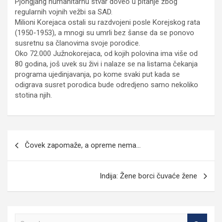
Pjongjang humanitarnu stvar doveo u pitanje zbog
regularnih vojnih vežbi sa SAD.
Milioni Korejaca ostali su razdvojeni posle Korejskog rata
(1950-1953), a mnogi su umrli bez šanse da se ponovo
susretnu sa članovima svoje porodice.
Oko 72.000 Južnokorejaca, od kojih polovina ima više od
80 godina, još uvek su živi i nalaze se na listama čekanja
programa ujedinjavanja, po kome svaki put kada se
odigrava susret porodica bude odredjeno samo nekoliko
stotina njih.
Кретање
Čovek zapomaže, a opreme nema…
чланка
Indija: Žene borci čuvaće žene
S