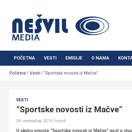
Skip
to
content
Nešvil Media Bogatić
POČETNA
VESTI
EMISIJE
O NAMA
KONT
Početna
Vesti
“Sportske novosti iz Mačve”
VESTI
“Sportske novosti iz Mačve”
24. новембар 2014.
nesvil
U okviru emisije “Sportske novosti iz Mačve” gost u stud