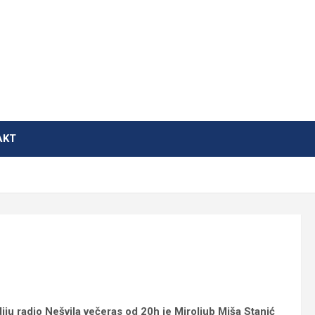
AKT
iju radio Nešvila večeras od 20h je Miroljub Miša Stanić