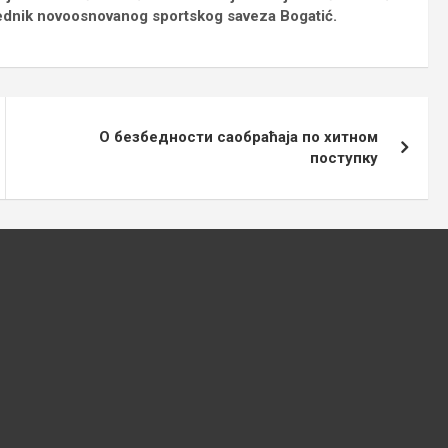
ednik novoosnovanog sportskog saveza Bogatić.
О безбедности саобраћаја по хитном
поступку