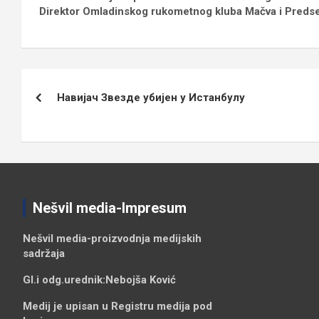
Direktor Omladinskog rukometnog kluba Mačva i Preds
Кретање
Навијач Звезде убијен у Истанбулу
чланка
Nešvil media-Impresum
Nešvil media-
proizvodnja medijskih
sadržaja
Gl.i odg.urednik:
Nebojša Ković
Medij je upisan u Registru medija pod